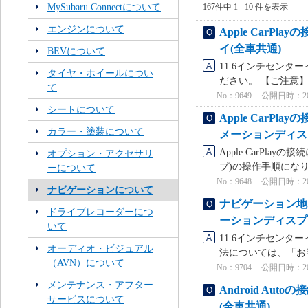
MySubaru Connectについて
167件中 1 - 10 件を表示
エンジンについて
Apple Car
イ(全車共通)
BEVについて
11.6インチセンター
タイヤ・ホイールについ
ださい。 【ご注意】
て
No：9649
公開日時：2024
シートについて
Apple Car
カラー・塗装について
メーションディス
Apple CarPl
オプション・アクセサリ
プ)の操作手順になり
ーについて
No：9648
公開日時：2024
ナビゲーションについて
ナビゲーション地
ドライブレコーダーにつ
ーションディスプ
いて
11.6インチセン
オーディオ・ビジュアル
法については、「お
（AVN）について
No：9704
公開日時：2024
メンテナンス・アフター
Android A
サービスについて
(全車共通)