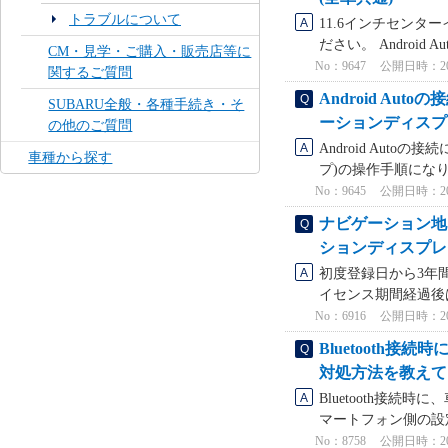
トラブルについて
11.6インチセンター
ださい。 Android A
CM・見学・ご購入・販売店等に
No：9647
公開日時：2024
関するご質問
Android A
SUBARU全般・各種手続き・そ
ーションディスプ
の他のご質問
Android Aut
車種から探す
プ)の操作手順になり
No：9645
公開日時：2024
ナビゲーション地
ションディスプレ
初度登録日から3年
イセンス期間経過後
No：6916
公開日時：2024
Bluetooth
対処方法を教えて
Bluetooth接
マートフォン側の設定
No：8758
公開日時：2024