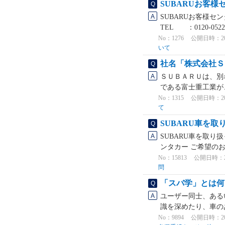
SUBARUお客
SUBARUお客様セ
TEL ：0120-052
No：1276
公開日時：2021
いて
社名「株式会社Ｓ
ＳＵＢＡＲＵは、別
である富士重工業が
No：1315
公開日時：2021
て
SUBARU車を
SUBARU車を取
ンタカー ご希望のお
No：15813
公開日時：2025
問
「スバ学」とは何
ユーザー同士、あるい
識を深めたり、車の
No：9894
公開日時：2023