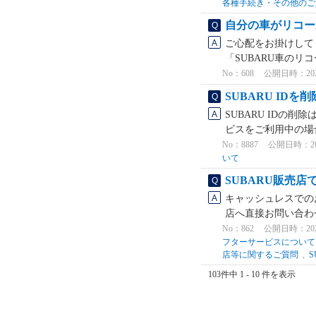
各種手続き・その他のご
自分の車がリコー
ご心配をお掛けして
「SUBARU車のリ
No：608
公開日時：2021/
SUBARU IDを
SUBARU IDの
ビスをご利用中の場合は
No：8887
公開日時：2024
いて
SUBARU販売
キャッシュレスでの
店へ直接お問い合わせ
No：862
公開日時：2021/
フターサービスについて
店等に関するご質問
,
103件中 1 - 10 件を表示