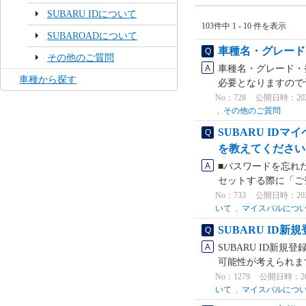
SUBARU IDについて
103件中 1 - 10 件を表示
SUBAROADについて
車種名・グレード
その他のご質問
車種名・グレード・
車種から探す
必要となりますので予め
No：728
公開日時：2025/
,
その他のご質問
SUBARU I
を教えてください
■パスワードを忘れ
セットする際に「ご
No：733
公開日時：2021/
いて
,
マイスバルにつ
SUBARU I
SUBARU ID新
可能性が考えられます
No：1279
公開日時：2021
いて
,
マイスバルにつ