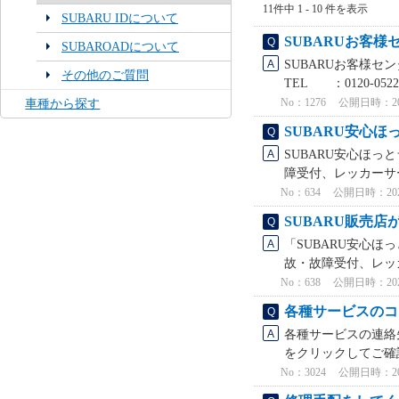
11件中 1 - 10 件を表示
SUBARU IDについて
SUBARUお客
SUBAROADについて
SUBARUお客様セ
その他のご質問
TEL ：0120-052
No：1276
公開日時：2021
車種から探す
SUBARU安心
SUBARU安心ほっ
障受付、レッカーサー
No：634
公開日時：2021/
SUBARU販売
「SUBARU安心ほ
故・故障受付、レッカ
No：638
公開日時：2021/
各種サービスのコ
各種サービスの連絡
をクリックしてご確認
No：3024
公開日時：2026