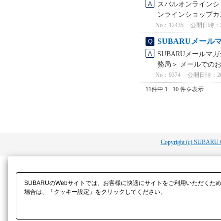
スバルオンラインシ
ンラインショップカス
No：12435
公開日時：2022
SUBARUメー
SUBARUメールマ
務局＞ メールでのお問い
No：9374
公開日時：2023
11件中 1 - 10 件を表示
Copyright (c) SUBARU 
SUBARUのWebサイトでは、お客様に快適にサイトをご利用いただくた
場合は、「クッキー設定」をクリックしてください。​