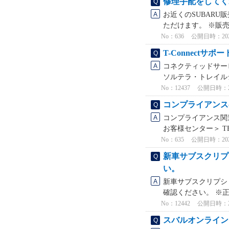
修理手配をしてく
お近くのSUBARU
ただけます。 ※販売
No：636
公開日時：2021/
T-Connect
コネクティッドサービ
ソルテラ・トレイルシーカ
No：12437
公開日時：2022
コンプライアンス
コンプライアンス関連
お客様センター＞ TEL
No：635
公開日時：2021/
新車サブスクリプ
い。
新車サブスクリプショ
確認ください。 ※正式名
No：12442
公開日時：2022
スバルオンライン