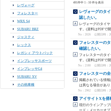
491件中 1 - 10 件を表示
レヴォーグ
レヴォーグのタイ
フォレスター
認したい。
WRX S4
レヴォーグのタイヤ
SUBARU BRZ
す。(資料はPDFで
No：2026
公開日時：2026
ジャスティ
フォレスターのタ
レックス
確認したい。
レガシィ アウトバック
フォレスターのタイ
す。(資料はPDFで
インプレッサスポーツ
No：2180
公開日時：2026
インプレッサG4
フォレスターの全
SUBARU XV
掲載されている情報
その他車種
は異なる場合がありま
No：2962
公開日時：2026
アイサイトXを搭
現行のラインアップ
ード・メーカーオプシ