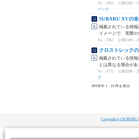
No：2963
公開日時：2024
バック
SUBARU X
掲載されている情報は、
イメージで、実際の仕
No：2961
公開日時：2022
クロストレックの
掲載されている情報
とは異なる場合がありま
No：4773
公開日時：2024
ク
491件中 1 - 10 件を表示
Copyright (c) SUBARU 