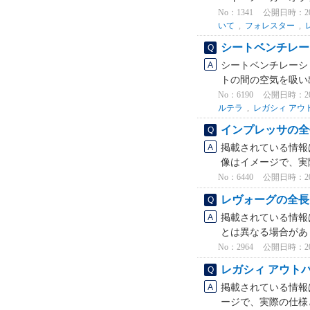
No：1341
公開日時：2026
いて
,
フォレスター
,
シートベンチレー
シートベンチレーシ
トの間の空気を吸い
No：6190
公開日時：2026
ルテラ
,
レガシィ アウ
インプレッサの全
掲載されている情報は
像はイメージで、実
No：6440
公開日時：2026
レヴォーグの全長
掲載されている情報
とは異なる場合があり
No：2964
公開日時：2026
レガシィ アウト
掲載されている情報は
ージで、実際の仕様