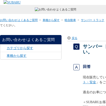
お問い合わせ/よくあるご質問
>
車種から探す
>
軽自動車
>
サンバー トラック
てください。
戻る
お問い合わせ/よくあるご質問
サンバー
カテゴリから探す
い。
車種から探す
回答
現在販売してい
ト・安全
」をご
過去のお車につ
＜SUBARUお