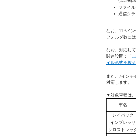
(1.5Mbps
ファイル
通信クラス：M
なお、11.6
フォルダ数には
なお、対応して
関連設問：「
1
イル形式を教え
また、7インチ
対応します。
▼対象車種は、
車名
レイバック
インプレッサ
クロストレッ