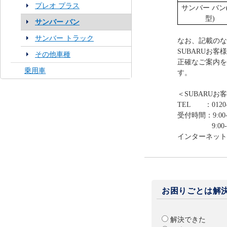
プレオ プラス
サンバー バン(
型)
サンバー バン
サンバー トラック
なお、記載のな
SUBARUお
その他車種
正確なご案内を
乗用車
す。
＜SUBARUお
TEL ：0120-
受付時間：9:00-
9:00-12:0
インターネット
お困りごとは解
解決できた