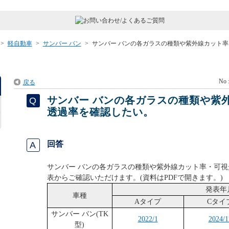
>
軽自動車
>
サンバー バン
>
サンバー バンの各ガラスの種類や紫外線カット率
No 
戻る
サンバー バンの各ガラスの種類や紫
透過率を確認したい。
回答
サンバー バンの各ガラスの種類や紫外線カット率・可
表からご確認いただけます。(資料はPDFで開きます。)
発表年
車種
Aタイプ
Cタイ
サンバー バン(TK
2022/1
2024/1
型)