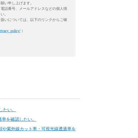
お願い申し上げます。
、電話番号、メールアドレスなどの個人情
さい。
り扱いについては、以下のリンクからご確
rivacy_policy/
）
したい。
過率を確認したい。
種類や紫外線カット率・可視光線透過率を