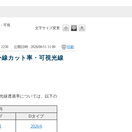
・可視
文字サイズ変更
: 2230
公開日時 : 2026/06/11 11:00
印刷
外線カット率・可視光線
視光線透過率については、以下の
月
プ
Dタイプ
1
2026/6