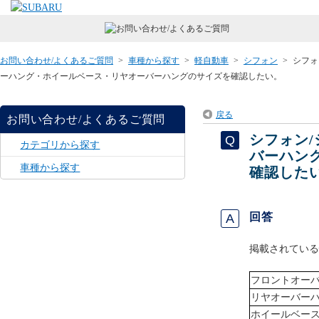
お問い合わせ/よくあるご質問
>
車種から探す
>
軽自動車
>
シフォン
>
シフォ
ーハング・ホイールベース・リヤオーバーハングのサイズを確認したい。
戻る
お問い合わせ/よくあるご質問
シフォン/
カテゴリから探す
バーハン
車種から探す
確認した
回答
掲載されている
フロントオー
リヤオーバー
ホイールベー