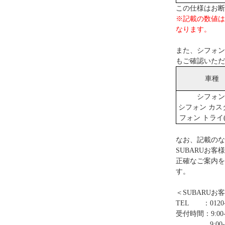
この仕様はお断
※記載の数値は
なります。
また、シフォン
もご確認いただ
車種
シフォン
シフォン カス
フォン トライ(
なお、記載のな
SUBARUお
正確なご案内を
す。
＜SUBARUお
TEL ：0120-
受付時間：9:00-
9:00-12:0