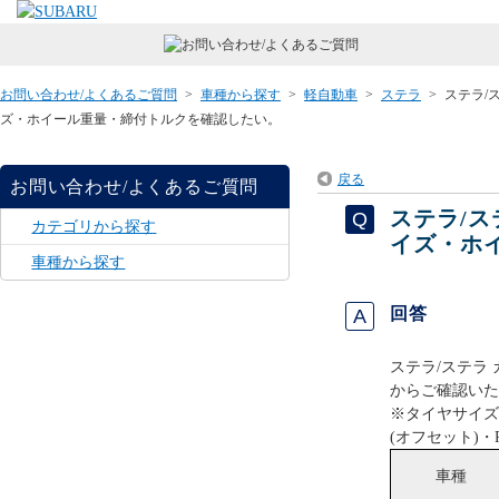
お問い合わせ/よくあるご質問
>
車種から探す
>
軽自動車
>
ステラ
>
ステラ/
ズ・ホイール重量・締付トルクを確認したい。
戻る
お問い合わせ/よくあるご質問
ステラ/
カテゴリから探す
イズ・ホ
車種から探す
回答
ステラ/ステラ
からご確認いた
※タイヤサイズ
(オフセット)・
車種