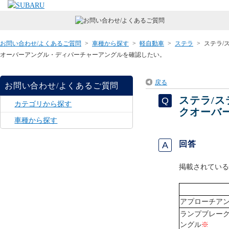
お問い合わせ/よくあるご質問
>
車種から探す
>
軽自動車
>
ステラ
>
ステラ/
オーバーアングル・ディパーチャーアングルを確認したい。
戻る
お問い合わせ/よくあるご質問
ステラ/
カテゴリから探す
クオーバ
車種から探す
回答
掲載されている
アプローチア
ランプブレー
ングル
※