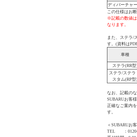
ディパーチャ
この仕様はお断
※記載の数値は
なります。
また、ステラ/
す。(資料はPD
車種
ステラ(RR型
ステラ/ステラ
スタム(RP型
なお、記載のな
SUBARUお
正確なご案内を
す。
＜SUBARUお
TEL ：0120-