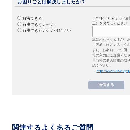
お困りごとは解決しましたか？
このQ＆Aに対するご意
解決できた
正）をお寄せください
解決できなかった
解決できたがわかりにくい
誠に恐れ入りますが、
ご容赦のほどよろしく
また、お名前、ご住所
報の入力はご遠慮くだ
※当社の個人情報の取
認ください。
（
https://www.subaru.jp/p
関連するよくあるご質問