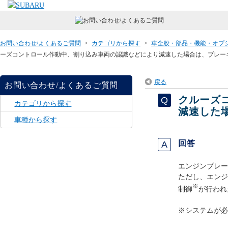
お問い合わせ/よくあるご質問
>
カテゴリから探す
>
車全般・部品・機能・オプ
ーズコントロール作動中、割り込み車両の認識などにより減速した場合は、ブレー
戻る
お問い合わせ/よくあるご質問
クルーズ
カテゴリから探す
減速した
車種から探す
回答
エンジンブレー
ただし、エンジ
※
制御
が行われ
※システムが必