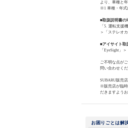
より、車種と年
※1 車種・年
■取扱説明書の
「5. 運転支援機
＞「ステレオカ
■アイサイト取
「EyeSigh
ご不明な点がご
問い合わせくだ
SUBARU販売
※販売店が臨時
だきますようお
お困りごとは解