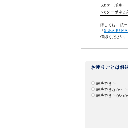
S3(ターボ車)
S3(ターボ車以
詳しくは、該当
「
SUBARU 
確認ください。
お困りごとは解
解決できた
解決できなかった
解決できたがわか