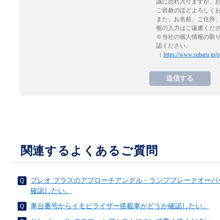
誠に恐れ入りますが、
ご容赦のほどよろしく
また、お名前、ご住所
報の入力はご遠慮くだ
※当社の個人情報の取
認ください。
（
https://www.subaru.jp/p
関連するよくあるご質問
プレオ プラスのアプローチアングル・ランプブレークオーバ
確認したい。
車台番号からイモビライザー搭載車かどうか確認したい。