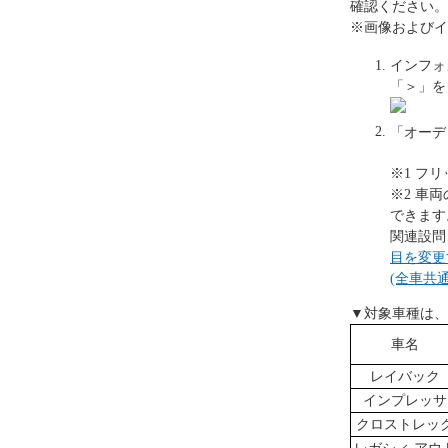
確認ください。
※画像およびイ
インフォ
「＞」を
「オーデ
※1 フ
※2 車
できます
関連設問
目を変更
(全車共通
▼対象車種は、
車名
レイバック
インプレッサ
クロストレッ