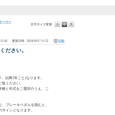
ターサー
文字サイズ変更
13:26
更新日時 : 2024/10/17 11:52
印刷
てください。
、以降2年ごと)なります。
ご覧ください。
車種と年式をご選択のうえ、ご
り、ブレーキペダルを踏むと、
のサインとなります。