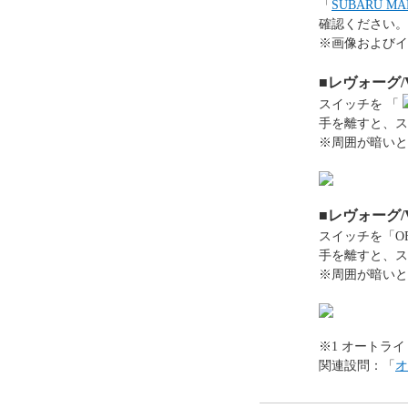
「
SUBARU 
確認ください。
※画像およびイ
■レヴォーグ
スイッチを 「
手を離すと、ス
※周囲が暗いと
■レヴォーグ
スイッチを「O
手を離すと、ス
※周囲が暗いと
※1 オートラ
関連設問：「
オ