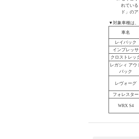
れている
ド」のア
▼対象車種は、
車名
レイバック
インプレッサ
クロストレッ
レガシィ アウ
バック
レヴォーグ
フォレスター
WRX S4