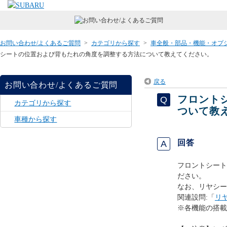
お問い合わせ/よくあるご質問
>
カテゴリから探す
>
車全般・部品・機能・オプ
シートの位置および背もたれの角度を調整する方法について教えてください。
戻る
お問い合わせ/よくあるご質問
フロント
カテゴリから探す
ついて教
車種から探す
回答
フロントシート
ださい。
なお、リヤシー
関連設問:「
リ
※各機能の搭載