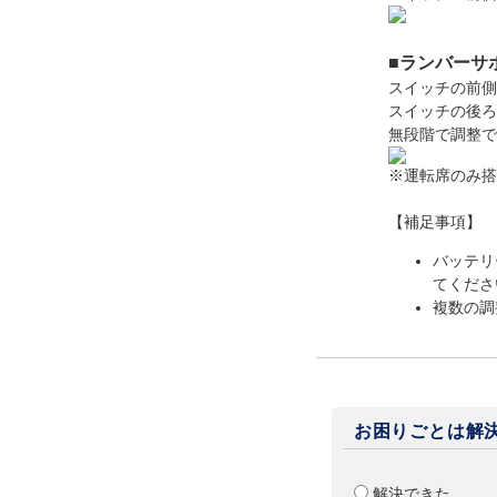
■ランバーサ
スイッチの前側
スイッチの後ろ
無段階で調整で
※運転席のみ搭
【補足事項】
バッテリ
てくださ
複数の調
お困りごとは解
解決できた