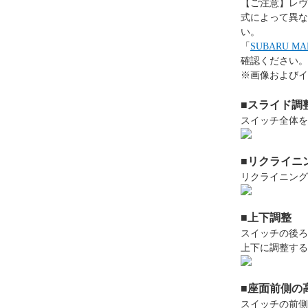
【ご注意】レヴ
式によって異な
い。
「
SUBARU 
確認ください。
※画像およびイ
■スライド調整
スイッチ全体を
■リクライニ
リクライニング
■上下調整
スイッチの後ろ
上下に調整する
■座面前側の
スイッチの前側