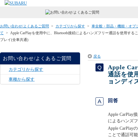
お問い合わせ/よくあるご質問
>
カテゴリから探す
>
車全般・部品・機能・オプ
て
>
Apple CarPlayを使用中に、Bluetooth接続によるハンズフリー通話を
プレイ(全車共通)
戻る
お問い合わせ/よくあるご質問
Apple 
カテゴリから探す
通話を使
車種から探す
ョンディス
回答
Apple CarP
によるハンズフ
Apple CarPl
ことで通話可能