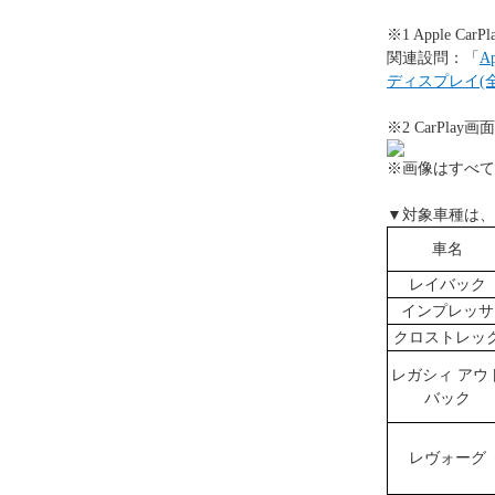
※1 Apple
関連設問：「
A
ディスプレイ(
※2 CarPl
※画像はすべて
▼対象車種は、
車名
レイバック
インプレッサ
クロストレッ
レガシィ アウ
バック
レヴォーグ