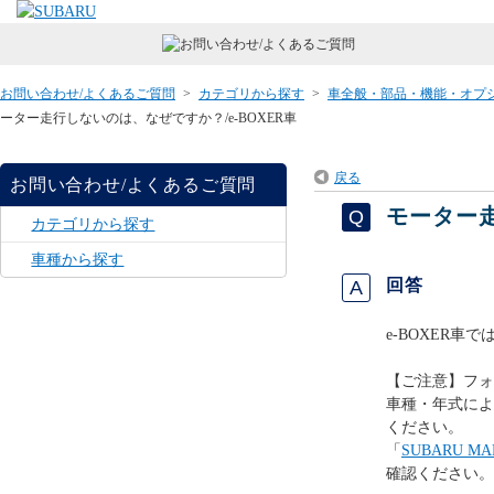
お問い合わせ/よくあるご質問
>
カテゴリから探す
>
車全般・部品・機能・オプ
ーター走行しないのは、なぜですか？/e-BOXER車
戻る
お問い合わせ/よくあるご質問
モーター走
カテゴリから探す
車種から探す
回答
e-BOXER
【ご注意】フォレ
車種・年式によ
ください。
「
SUBARU 
確認ください。