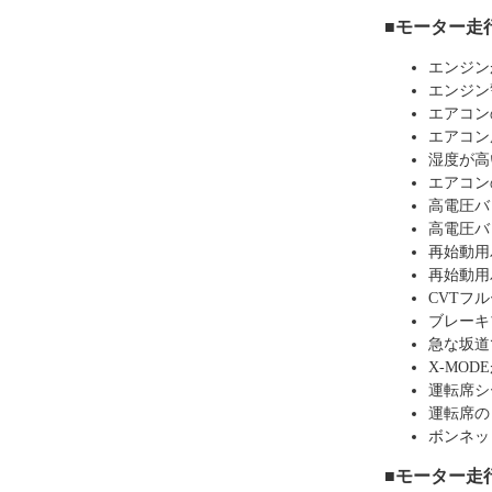
■モーター走
エンジン
エンジン
エアコン
エアコン
湿度が高
エアコン
高電圧バ
高電圧バ
再始動用
再始動用
CVTフ
ブレーキ
急な坂道
X-MOD
運転席シ
運転席の
ボンネッ
■モーター走