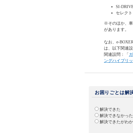
SI-DR
セレクト
※そのほか、車
があります。
なお、e-BO
は、以下関連設
関連設問：「
ガ
ングハイブリッ
お困りごとは解
解決できた
解決できなかった
解決できたがわか