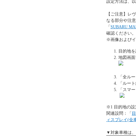
設定方法は、以
【ご注意】レヴ
なる部分や注意
「
SUBARU 
確認ください。
※画像およびイ
目的地を
地図画面
「全ルー
「ルート
「スマー
※1 目的地の
関連設問：「
目
ィスプレイ(全
▼対象車種は、