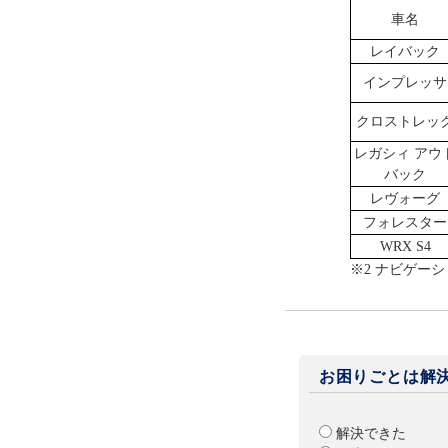
車名
レイバック
インプレッサ
クロストレッ
レガシィ アウ
バック
レヴォーグ
フォレスター
WRX S4
※2 ナビゲー
お困りごとは解
解決できた