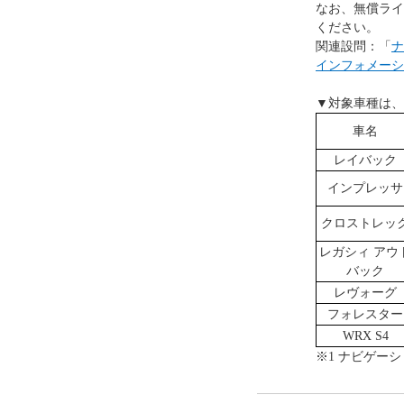
なお、無償ライ
ください。
関連設問：「
ナ
インフォメーシ
▼対象車種は、
車名
レイバック
インプレッサ
クロストレッ
レガシィ アウ
バック
レヴォーグ
フォレスター
WRX S4
※1 ナビゲー