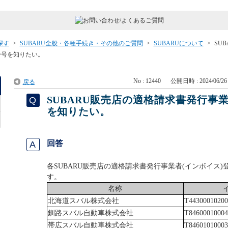
探す
>
SUBARU全般・各種手続き・その他のご質問
>
SUBARUについて
>
SUB
番号を知りたい。
No : 12440
公開日時 : 2024/06/26 
戻る
SUBARU販売店の適格請求書発行事
を知りたい。
回答
各SUBARU販売店の適格請求書発行事業者(インボイス
す。
名称
北海道スバル株式会社
T44300010200
釧路スバル自動車株式会社
T84600010004
帯広スバル自動車株式会社
T84601010003