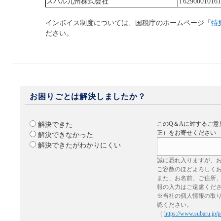
スバル九州株式会社
T62900010161
インボイス制度については、国税庁のホームページ「
特
ださい。
お困りごとは解決しましたか？
このQ＆Aに対するご意
解決できた
正）をお寄せください
解決できなかった
解決できたがわかりにくい
誠に恐れ入りますが、
ご容赦のほどよろしく
また、お名前、ご住所
報の入力はご遠慮くだ
※当社の個人情報の取
認ください。
（
https://www.subaru.jp/p