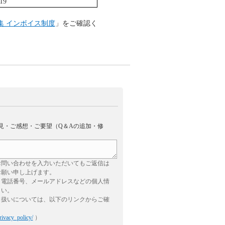
19
集 インボイス制度
」をご確認く
見・ご感想・ご要望（Q＆Aの追加・修
お問い合わせを入力いただいてもご返信は
お願い申し上げます。
、電話番号、メールアドレスなどの個人情
さい。
り扱いについては、以下のリンクからご確
rivacy_policy/
）