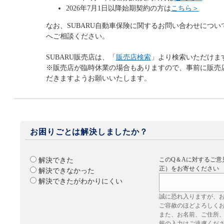
2026年7月1日以降始期契約の方は
こちら＞
なお、SUBARU自動車保険に関するお問い合わせについて
へご相談ください。
SUBARU販売店は、「
販売店検索
」より検索いただけま
※販売店が臨時休業の場合もありますので、事前に販売
だきますようお願いいたします。
お困りごとは解決しましたか？
このQ＆Aに対するご意
解決できた
正）をお寄せください
解決できなかった
解決できたがわかりにくい
誠に恐れ入りますが、
ご容赦のほどよろしく
また、お名前、ご住所
報の入力はご遠慮くだ