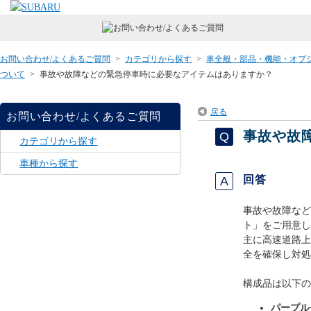
お問い合わせ/よくあるご質問
>
カテゴリから探す
>
車全般・部品・機能・オプ
ついて
>
事故や故障などの緊急停車時に必要なアイテムはありますか？
戻る
お問い合わせ/よくあるご質問
事故や故
カテゴリから探す
車種から探す
回答
事故や故障など
ト」をご用意し
主に高速道路上
全を確保し対処
構成品は以下の
パープル