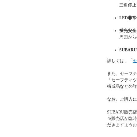
三角停止
LED非
蛍光安全
周囲から
SUBA
詳しくは、「
セ
また、セーフテ
「セーフティツ
構成品などの詳
なお、ご購入に
SUBARU販売
※販売店が臨時
だきますようお