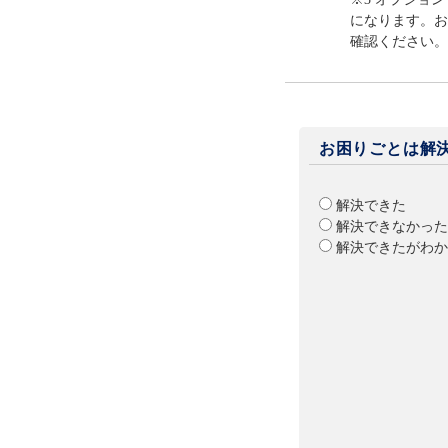
になります。お
確認ください。
お困りごとは解
解決できた
解決できなかった
解決できたがわか