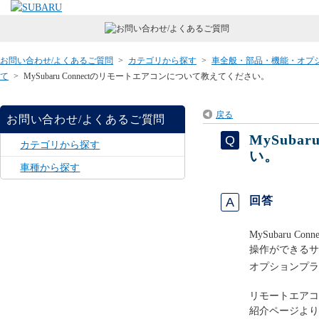
お問い合わせ/よくあるご質問
>
カテゴリから探す
>
車全般・部品・機能・オプ
て
>
MySubaru Connectのリモートエアコンについて教えてください。
戻る
お問い合わせ/よくあるご質問
MySub
カテゴリから探す
い。
車種から探す
回答
MySubaru Conne
操作ができるサ
オプションプラ
リモートエアコ
紹介ページより