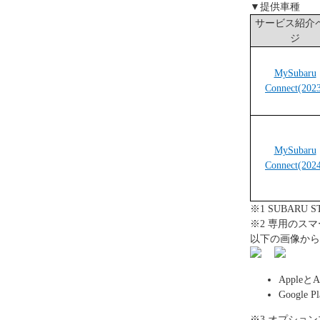
▼提供車種
サービス紹介
ジ
MySubaru
Connect(202
MySubaru
Connect(202
※1 SUBARU 
※2 専用のス
以下の画像から
Appleと
Google
※3 オプショ