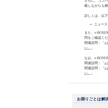
さらに、コンパ
載しながらも燃
詳しくは、以下
ニュース
また、e-BO
問をご確認くだ
関連設問：「
e
い。
」
なお、e-BO
関連設問：「
e
関連設問：「
e
い。
」
お困りごとは解