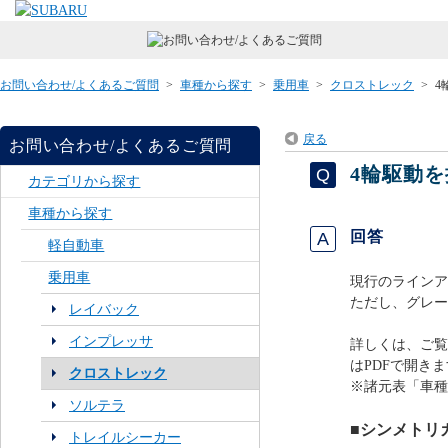
お問い合わせ/よくあるご質問
>
車種から探す
>
乗用車
>
クロストレック
>
4
戻る
お問い合わせ/よくあるご質問
4輪駆動
カテゴリから探す
車種から探す
回答
軽自動車
乗用車
現行のラインア
ただし、グレー
レイバック
インプレッサ
詳しくは、ご覧
はPDFで開きま
クロストレック
※諸元表「車種
ソルテラ
■シンメトリ
トレイルシーカー