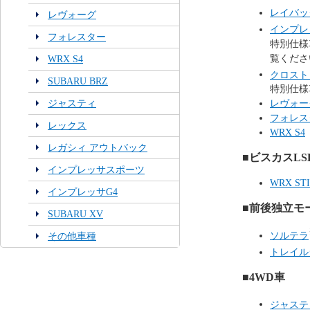
レイバッ
レヴォーグ
インプレ
フォレスター
特別仕様車_ST
覧くださ
WRX S4
クロスト
SUBARU BRZ
特別仕様車_
ジャスティ
レヴォー
フォレス
レックス
WRX S4
レガシィ アウトバック
■ビスカスL
インプレッサスポーツ
WRX STI 
インプレッサG4
■前後独立モ
SUBARU XV
ソルテラ
その他車種
トレイル
■4WD車
ジャステ