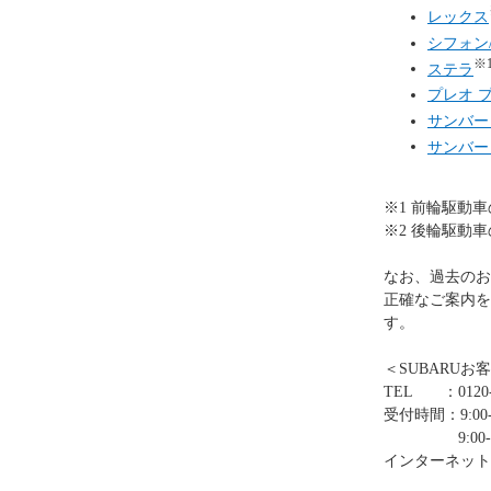
レックス
シフォン
※
ステラ
プレオ 
サンバー
サンバー
※1 前輪駆動
※2 後輪駆動
なお、過去のお
正確なご案内を
す。
＜SUBARUお
TEL ：0120-
受付時間：9:00-
9:00-12:0
インターネット