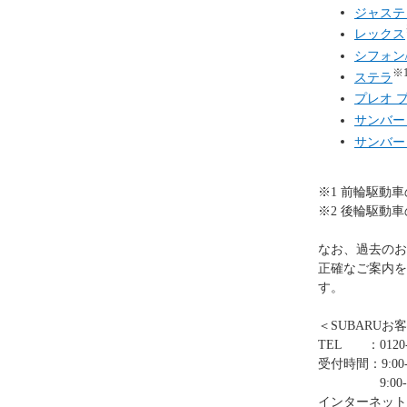
ジャステ
レックス
シフォン
※
ステラ
プレオ 
サンバー
サンバー
※1 前輪駆動
※2 後輪駆動
なお、過去のお
正確なご案内を
す。
＜SUBARUお
TEL ：0120-
受付時間：9:00-
9:00-12:0
インターネット