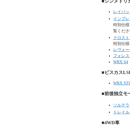
■シンメトリ
レイバッ
インプレ
特別仕様車_ST
覧くださ
クロスト
特別仕様車_
レヴォー
フォレス
WRX S4
■ビスカスL
WRX STI 
■前後独立モ
ソルテラ
トレイル
■4WD車