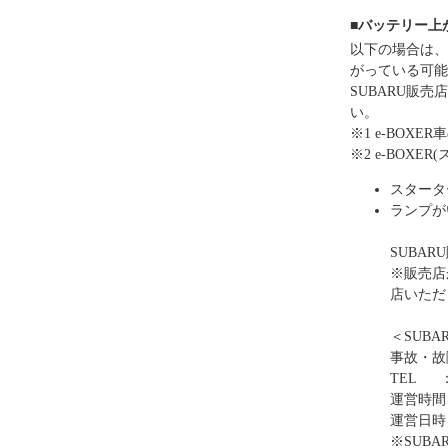
■バッテリー上
以下の場合は、
がっている可能
SUBARU販
い。
※1 e-BO
※2 e-BOX
スタータ
ランプが
SUBA
※販売店
店いただ
＜SUB
事故・故
TEL ：0
運営時間
運営日時
※SUB