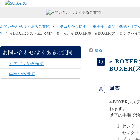
お問い合わせ/よくあるご質問
>
カテゴリから探す
>
車全般・部品・機能・オプ
て
>
e-BOXERシステムが始動しません。/e-BOXER車・e-BOXER(ストロングハ
戻る
お問い合わせ/よくあるご質問
e-BOXE
カテゴリから探す
BOXER
車種から探す
回答
e-BOXER
れます。
以下の手順で始
セレクト
セレクト
ブレーキ