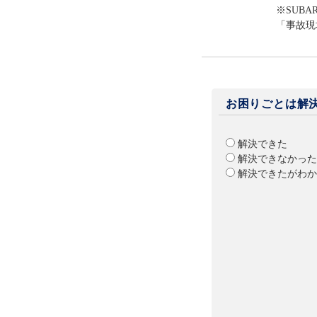
※SUB
「事故現
お困りごとは解
解決できた
解決できなかった
解決できたがわか