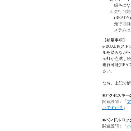
緑色にな
走行可能
(REA
走行可能
ステムは
【補足事項】
e-BOXER
ルを踏みながら
示灯が点滅し続
走行可能(RE
さい。
なお、上記で解
■アクセスキー
関連設問：「
ア
いですか？
」
■ハンドルロッ
関連設問：「
ハ