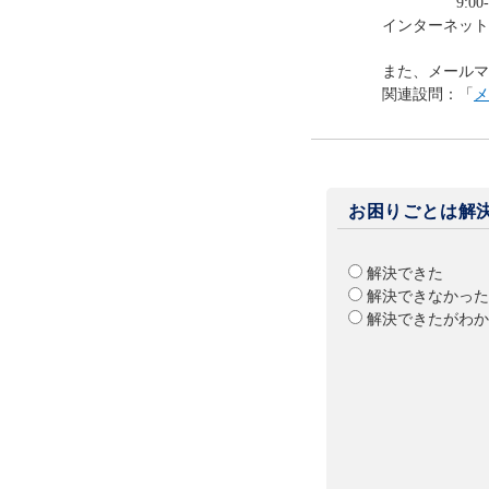
9:00-12:0
インターネット
また、メールマ
関連設問：「
メ
お困りごとは解
解決できた
解決できなかった
解決できたがわか