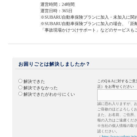
運営時間：24時間
運営日時：365日
※SUBARU自動車保険プランに加入・未加入に
※SUBARU自動車保険プランに加入の場合、「
「事故現場かけつけサポート」などのサービスも
お困りごとは解決しましたか？
このQ＆Aに対するご意
解決できた
正）をお寄せください
解決できなかった
解決できたがわかりにくい
誠に恐れ入りますが、
ご容赦のほどよろしく
また、お名前、ご住所
報の入力はご遠慮くだ
※当社の個人情報の取
認ください。
（
https://www.subaru.jp/p