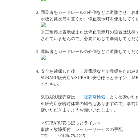
同乗者をガードレールの外側などに避難させ、お車
示板と発炎筒を置くか、停止表示灯を使用してく
※三角停止表示板または停止表示灯の設置は法律
されていませんので、必要に応じて準備してくだ
運転者もガードレールの外側などに避難してくだ
安全を確保した後、非常電話などで救援をたのみ
SUBARU販売店やSUBARU安心ほっとライン、J
ください。
SUBARU販売店は、「
販売店検索
」より検索いた
※販売店が臨時休業の場合もありますので、事前
店いただきますようお願いいたします。
＜SUBARU安心ほっとライン＞
事故・故障受付、レッカーサービスの手配
TEL ：0120-78-2215