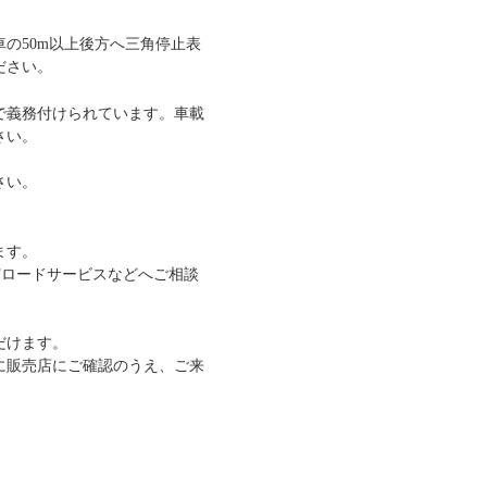
の50m以上後方へ三角停止表
ださい。
で義務付けられています。車載
さい。
さい。
ます。
AFロードサービスなどへご相談
だけます。
に販売店にご確認のうえ、ご来