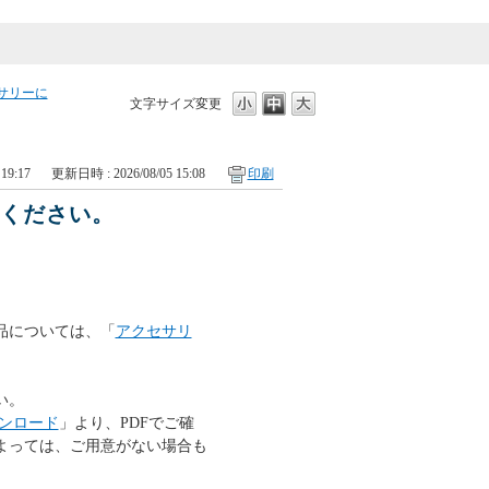
サリーに
文字サイズ変更
19:17
更新日時 : 2026/08/05 15:08
印刷
てください。
品については、「
アクセサリ
い。
ンロード
」より、PDFでご確
よっては、ご用意がない場合も