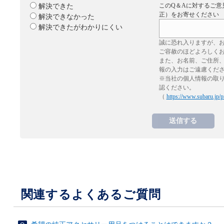
このQ＆Aに対するご意
解決できた
正）をお寄せください
解決できなかった
解決できたがわかりにくい
誠に恐れ入りますが、
ご容赦のほどよろしく
また、お名前、ご住所
報の入力はご遠慮くだ
※当社の個人情報の取
認ください。
（
https://www.subaru.jp/p
関連するよくあるご質問