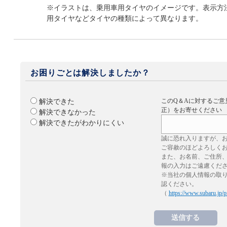
※イラストは、乗用車用タイヤのイメージです。表示方
用タイヤなどタイヤの種類によって異なります。
お困りごとは解決しましたか？
このQ＆Aに対するご意
解決できた
正）をお寄せください
解決できなかった
解決できたがわかりにくい
誠に恐れ入りますが、
ご容赦のほどよろしく
また、お名前、ご住所
報の入力はご遠慮くだ
※当社の個人情報の取
認ください。
（
https://www.subaru.jp/p