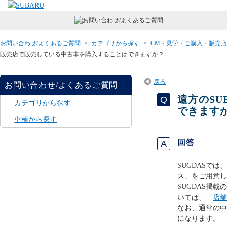
お問い合わせ/よくあるご質問
>
カテゴリから探す
>
CM・見学・ご購入・販売
販売店で販売している中古車を購入することはできますか？
戻る
お問い合わせ/よくあるご質問
遠方のS
カテゴリから探す
できます
車種から探す
回答
SUGDASでは
ス」をご用意し
SUGDAS掲
いては、「
店舗
なお、通常の中
になります。