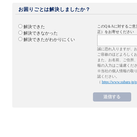
お困りごとは解決しましたか？
このQ＆Aに対するご意
解決できた
正）をお寄せください
解決できなかった
解決できたがわかりにくい
誠に恐れ入りますが、
ご容赦のほどよろしく
また、お名前、ご住所
報の入力はご遠慮くだ
※当社の個人情報の取
認ください。
（
https://www.subaru.jp/p