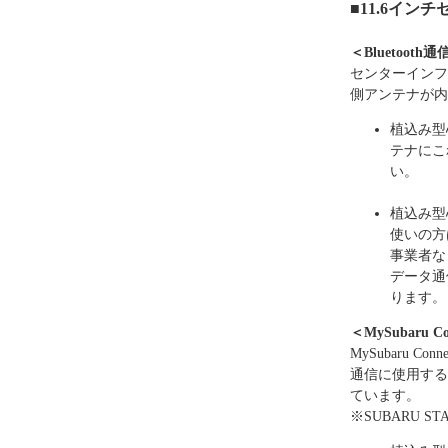
■11.6イ
＜Bluetooth
センターインフォ
側アンテナが内
植込み型
テナにこ
い。
植込み型
使いの方は
事業者な
データ通
ります。
＜MySubaru 
MySubaru 
通信に使用する
ています。
※SUBARU ST