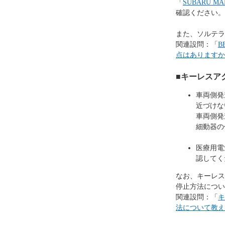
「
SUBARU 
確認ください。
また、ソルテラ
関連設問：「
B
点はありますか
■キーレスア
車両側発
近づけな
車両側発
細動器の
医療用電
認してく
なお、キーレス
停止方法につい
関連設問：「
キ
法について教え