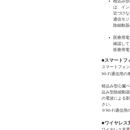
植込み型
は、イン
近づけな
通信モジ
除細動器
医療用電
確認して
医療用電
■スマートフ
スマートフォン連
Wi-Fi通信用
植込み型心臓ペ
込み型除細動器以
の電波による影
さい。
※Wi-Fi通
■ワイヤレス
ワイヤレス充電