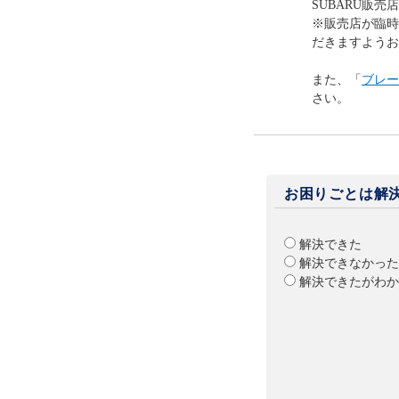
SUBARU販売
※販売店が臨時
だきますようお
また、「
ブレー
さい。
お困りごとは解
解決できた
解決できなかった
解決できたがわか