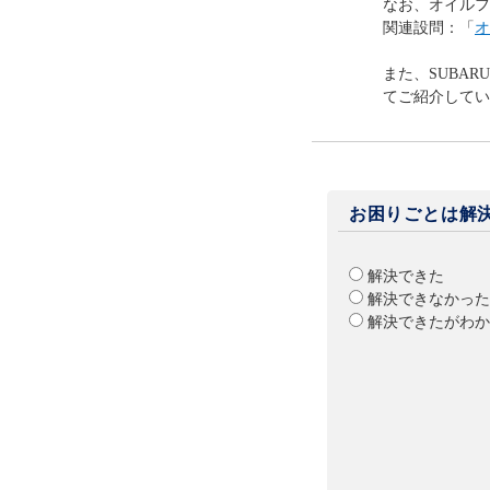
なお、オイルフ
関連設問：「
オ
また、SUBAR
てご紹介してい
お困りごとは解
解決できた
解決できなかった
解決できたがわか