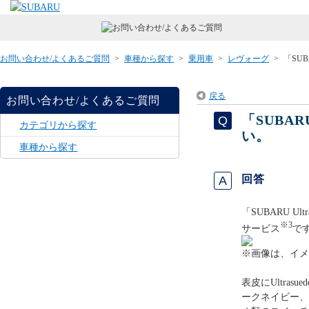
お問い合わせ/よくあるご質問
>
車種から探す
>
乗用車
>
レヴォーグ
>
「SUB
戻る
お問い合わせ/よくあるご質問
「SUBAR
カテゴリから探す
い。
車種から探す
回答
「SUBARU U
※3
サービス
で
※画像は、イメ
表皮にUltra
ークネイビー、