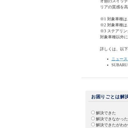
オ類のスイッチ
リアの質感を高
※1 対象車種は
※2 対象車種は、
※3 ステアリ
対象車種以外に
詳しくは、以下
ニュース
SUBA
お困りごとは解
解決できた
解決できなかった
解決できたがわか