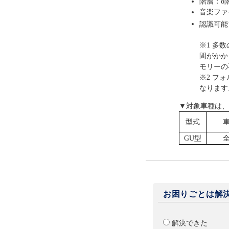
階層：8
音楽ファイ
認識可能
※1 多
間がかか
モリーの
※2 フ
なります
▼対象車種は、
型式
GU型
お困りごとは解
解決できた