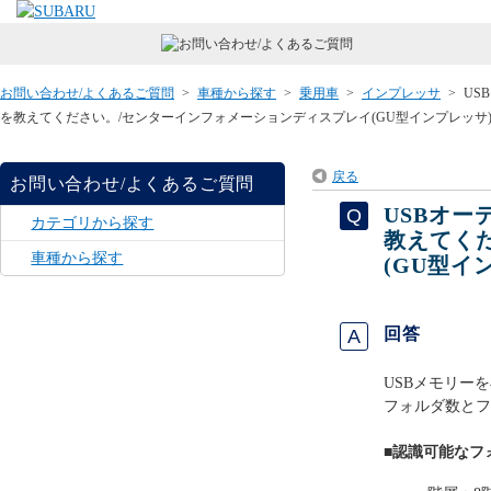
お問い合わせ/よくあるご質問
>
車種から探す
>
乗用車
>
インプレッサ
>
US
を教えてください。/センターインフォメーションディスプレイ(GU型インプレッサ
戻る
お問い合わせ/よくあるご質問
USBオ
カテゴリから探す
教えてく
車種から探す
(GU型イ
回答
USBメモリー
フォルダ数とフ
■認識可能なフ