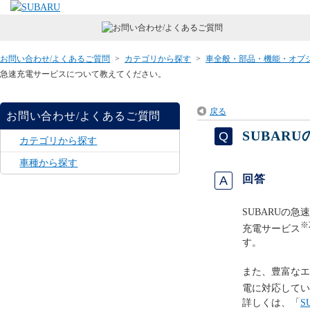
お問い合わせ/よくあるご質問
>
カテゴリから探す
>
車全般・部品・機能・オプ
急速充電サービスについて教えてください。
戻る
お問い合わせ/よくあるご質問
SUBAR
カテゴリから探す
車種から探す
回答
SUBARUの急
※
充電サービス
す。
また、豊富なエ
電に対応してい
詳しくは、「
S