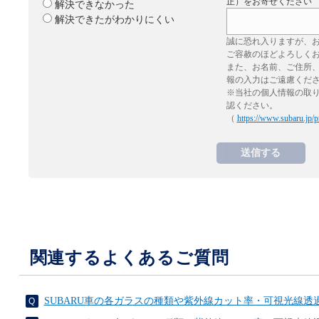
正）をお寄せください
解決できなかった
解決できたがわかりにくい
誠に恐れ入りますが、
ご容赦のほどよろしく
また、お名前、ご住所
報の入力はご遠慮くだ
※当社の個人情報の取
認ください。
（
https://www.subaru.jp/p
関連するよくあるご質問
SUBARU車の各ガラスの種類や紫外線カット率・可視光線透