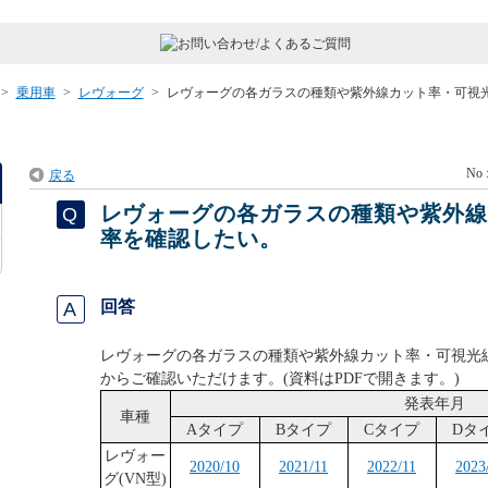
>
乗用車
>
レヴォーグ
>
レヴォーグの各ガラスの種類や紫外線カット率・可視
No 
戻る
レヴォーグの各ガラスの種類や紫外
率を確認したい。
回答
レヴォーグの各ガラスの種類や紫外線カット率・可視光
からご確認いただけます。(資料はPDFで開きます。)
発表年月
車種
Aタイプ
Bタイプ
Cタイプ
Dタ
レヴォー
2020/10
2021/11
2022/11
2023
グ(VN型)