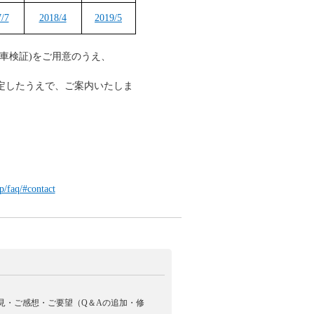
/7
2018/4
2019/5
車検証)をご用意のうえ、
定したうえで、ご案内いたしま
p/faq/#contact
見・ご感想・ご要望（Q＆Aの追加・修