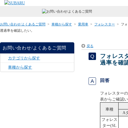
お問い合わせ/よくあるご質問
>
車種から探す
>
乗用車
>
フォレスター
>
フォ
透過率を確認したい。
戻る
お問い合わせ/よくあるご質問
フォレス
カテゴリから探す
過率を確
車種から探す
回答
フォレスターの
表からご確認い
車種
A
フォレス
ター(SL