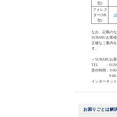
型)
フォレス
ター(SK
20
型)
なお、記載のな
SUBARUお
正確なご案内を
す。
＜SUBARUお
TEL ：0120-
受付時間：9:00-
9:00-12:0
インターネット
お困りごとは解