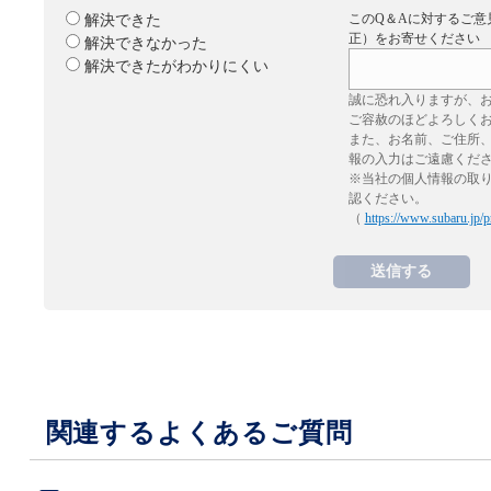
このQ＆Aに対するご意
解決できた
正）をお寄せください
解決できなかった
解決できたがわかりにくい
誠に恐れ入りますが、
ご容赦のほどよろしく
また、お名前、ご住所
報の入力はご遠慮くだ
※当社の個人情報の取
認ください。
（
https://www.subaru.jp/p
関連するよくあるご質問