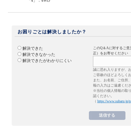
「4」：4WD
お困りごとは解決しましたか？
このQ＆Aに対するご意
解決できた
正）をお寄せください
解決できなかった
解決できたがわかりにくい
誠に恐れ入りますが、
ご容赦のほどよろしく
また、お名前、ご住所
報の入力はご遠慮くだ
※当社の個人情報の取
認ください。
（
https://www.subaru.jp/p