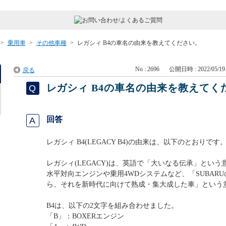
>
乗用車
>
その他車種
>
レガシィ B4の車名の由来を教えてください。
No : 2696
公開日時 : 2022/05/19 
戻る
レガシィ B4の車名の由来を教えてく
回答
レガシィ B4(LEGACY B4)の由来は、以下のとおりです
レガシィ(LEGACY)は、英語で「大いなる伝承」という
水平対向エンジンや乗用4WDシステムなど、「SUBAR
ら、それを新時代に向けて熟成・集大成した車」という
B4は、以下の2文字を組み合わせました。
「B」：BOXERエンジン