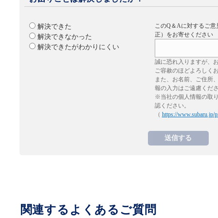
このQ＆Aに対するご意
解決できた
正）をお寄せください
解決できなかった
解決できたがわかりにくい
誠に恐れ入りますが、
ご容赦のほどよろしく
また、お名前、ご住所
報の入力はご遠慮くだ
※当社の個人情報の取
認ください。
（
https://www.subaru.jp/p
関連するよくあるご質問